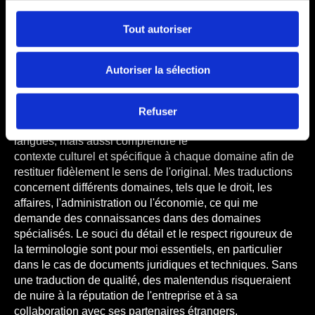
Tout autoriser
TRADUCTEUR ASSERMENTÉ AVEC 20
ANS D'EXPÉRIENCE
Autoriser la sélection
Mon travail consiste à traduire avec
précision des textes du polonais vers le
français et inversement. Je dois non
Refuser
seulement très bien connaître les deux
langues, mais aussi comprendre le
contexte culturel et spécifique à chaque domaine afin de
restituer fidèlement le sens de l'original. Mes traductions
concernent différents domaines, tels que le droit, les
affaires, l'administration ou l'économie, ce qui me
demande des connaissances dans des domaines
spécialisés. Le souci du détail et le respect rigoureux de
la terminologie sont pour moi essentiels, en particulier
dans le cas de documents juridiques et techniques. Sans
une traduction de qualité, des malentendus risqueraient
de nuire à la réputation de l'entreprise et à sa
collaboration avec ses partenaires étrangers.