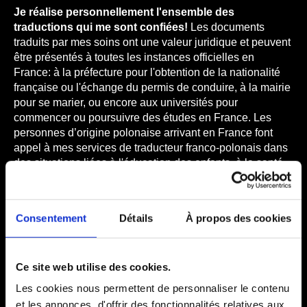
Je réalise personnellement l'ensemble des
traductions qui me sont confiées!
Les documents
traduits par mes soins ont une valeur juridique et peuvent
être présentés à toutes les instances officielles en
France: à la préfecture pour l'obtention de la nationalité
française ou l'échange du permis de conduire, à la mairie
pour se marier, ou encore aux universités pour
commencer ou poursuivre des études en France. Les
personnes d’origine polonaise arrivant en France font
appel à mes services de traducteur franco-polonais dans
des situations liées à l'éducation des enfants, à la santé
(par ex. traductions médicales) ou à la création d'une
entreprise. Je vous aide à réaliser vos démarches
administratives, notamment pour déposer des demandes
Consentement
Détails
À propos des cookies
de prestations sociales, traduire des documents officiels,
assurer la correspondance avec les instances
administratives, ou encore à créer une entreprise en
Ce site web utilise des cookies.
France.
Les cookies nous permettent de personnaliser le contenu
et les annonces, d'offrir des fonctionnalités relatives aux